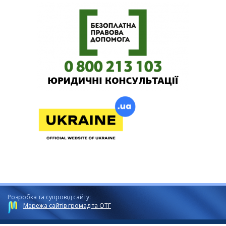
Розробка та супровід сайту:
Мережа сайтів громад та ОТГ