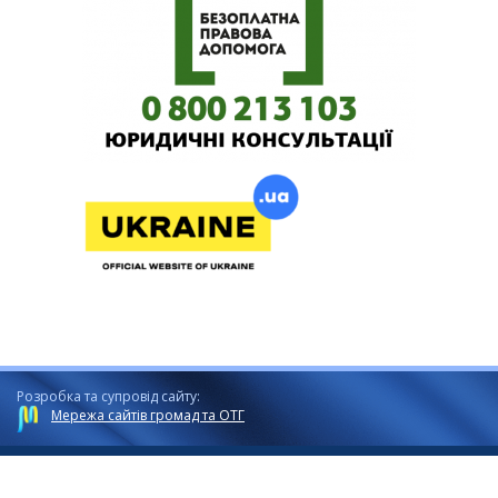
Розробка та супровід сайту:
Мережа сайтів громад та ОТГ